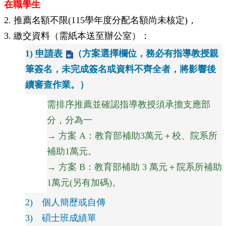
在職學生
道
2. 推薦名額不限(115學年度分配名額尚未核定)，
學
3. 繳交資料（需紙本送至辦公室）：
生
專
1)
申請表
（方案選擇欄位，務必有指導教授親
區
筆簽名，未完成簽名或資料不齊全者，將影響後
公
續審查作業。）
告
與
需排序推薦並確認指導教授須承擔支應部
訊
息
分，分為一
→ 方案 A：教育部補助3萬元＋校、院系所
校
友
補助1萬元。
會
→ 方案 B：教育部補助 3 萬元＋院系所補助
捐
1萬元(另有加碼)。
款
專
2) 個人簡歷或自傳
區
3) 碩士班成績單