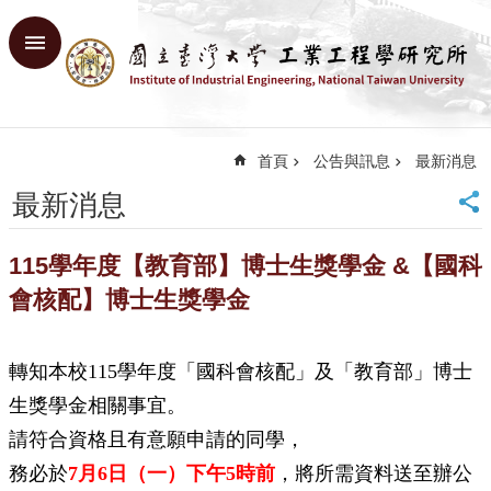
跳到主要內容區塊
進
階
搜
尋
首頁
公告與訊息
最新消息
回
首
最新消息
頁
臺
115學年度【教育部】博士生獎學金 &【國科
大
首
會核配】博士生獎學金
頁
網
站
轉知本校115學年度「國科會核配」及「教育部」博士
導
生獎學金相關事宜。
覽
請符合資格且有意願申請的同學，
English
務必於
7月6日（一）下午5時前
，將所需資料送至辦公
系