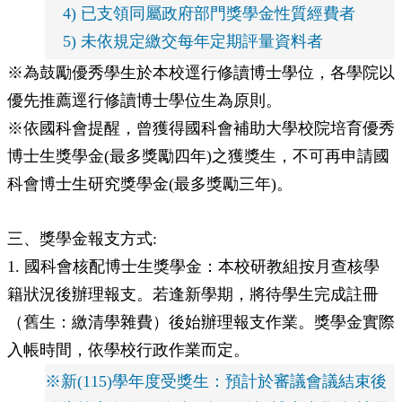
4) 已支領同屬政府部門獎學金性質經費者
5) 未依規定繳交每年定期評量資料者
※為鼓勵優秀學生於本校逕行修讀博士學位，各學院以
優先推薦逕行修讀博士學位生為原則。
※依國科會提醒，曾獲得國科會補助大學校院培育優秀
博士生獎學金(最多獎勵四年)之獲獎生，不可再申請國
科會博士生研究獎學金(最多獎勵三年)。
三、獎學金報支方式:
1. 國科會核配博士生獎學金：本校研教組按月查核學
籍狀況後辦理報支。若逢新學期，將待學生完成註冊
（舊生：繳清學雜費）後始辦理報支作業。獎學金實際
入帳時間，依學校行政作業而定。
※新(115)學年度受獎生：預計於審議會議結束後