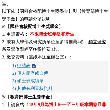
室。
所
簡
以下依【國科會核配博士生獎學金】與【教育部博士生
介
獎學金】的申請分項說明。
學
※【
國科會核配博士生獎學金
】
程
簡
1. 申請資格：
不限博士班年級和新生
介
2. 兼有大學部及研究所單位至多得推薦4名，
獨立研究
教
所及學位學程至多得推薦3名
。
學
3. 繳交資料（需紙本送至辦公室）：
研
究
1)
申請表
系
2) 個人簡歷或自傳
所
3) 碩士班成績單
成
4) 其他有利審核資料
員
※【
教育部博士生獎學金
】
入
學
1. 申請資格:
115年9月為博士班一至三年級本國籍且非
管