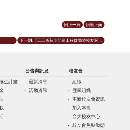
回上一頁
回最上面
下一則:【工工所新空間繕工程啟動暨校友冠名捐贈感恩餐敘】
區
公告與訊息
校友會
換生計畫
最新消息
組織
金
活動資訊
歷屆組織
法
更新校友會資訊
載
加入本會
活
台大校友中心
校友會焦點動態