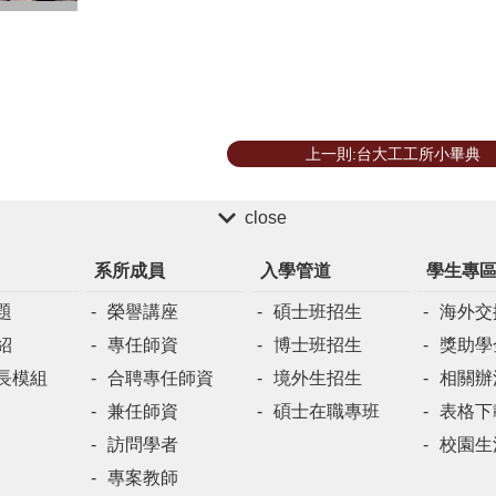
上一則:台大工工所小畢典
close
系所成員
入學管道
學生專
題
榮譽講座
碩士班招生
海外交
紹
專任師資
博士班招生
獎助學
長模組
合聘專任師資
境外生招生
相關辦
兼任師資
碩士在職專班
表格下
訪問學者
校園生
專案教師