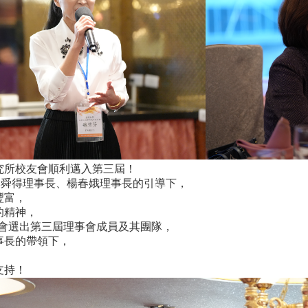
究所校友會順利邁入第三屆！
李舜得理事長、楊春娥理事長的引導下，
豐富，
的精神，
員大會選出第三屆理事會成員及其團隊，
事長的帶領下，
。
支持！