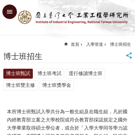
跳到主要內容區塊
進
階
搜
尋
首頁
入學管道
博士班招生
回
首
博士班招生
頁
臺
博士班甄試
博士班考試
逕行修讀博士班
大
首
博士班雙主修
博士班獎學金
頁
網
站
導
本所博士班甄試入學共分為一般生組及在職生組，凡於國
覽
內經教育部立案之大學校院或符合教育部採認規定之國外
English
大學畢業取得碩士學位者，或合於「入學大學同等學力認
系