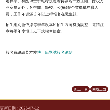
定標準」有關博士班報考規定者得報名一般生組。除校方
所
簡章規定外，各機關、學校、公(民)營企業機構在職人
簡
介
員，工作年資滿 2 年以上得報名在職生組。
學
招生組別會依據每學年度本所招生方向有所調整，還請注
程
意每學年度博士班正式招生簡章。
簡
介
教
報名資訊請見本校
博士班甄試報名網站
學
研
究
系
所
成
員
回上一頁
回最上面
入
學
管
更新日期
2026-07-12