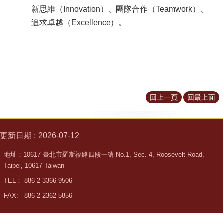
所
新思維（Innovation）、團隊合作（Teamwork）、
簡
追求卓越（Excellence）。
介
學
程
簡
介
教
回上一頁
回最上面
學
研
究
更新日期
2026-07-12
系
地址：10617 臺北市羅斯福路四段一號 No.1, Sec. 4, Roosevelt Road,
所
Taipei, 10617 Taiwan
成
員
TEL： 886-2-3366-9506
FAX: 886-2-2362-5856
入
學
管