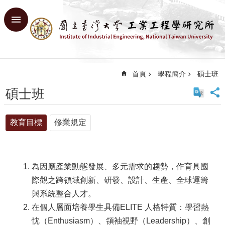
跳到主要內容區塊
進
階
搜
尋
首頁
學程簡介
碩士班
回
首
碩士班
頁
臺
教育目標
修業規定
大
首
頁
網
為因應產業動態發展、多元需求的趨勢，作育具國
站
導
際觀之跨領域創新、研發、設計、生產、全球運籌
覽
與系統整合人才。
English
在個人層面培養學生具備ELITE 人格特質：學習熱
忱（Enthusiasm）、領袖視野（Leadership）、創
系