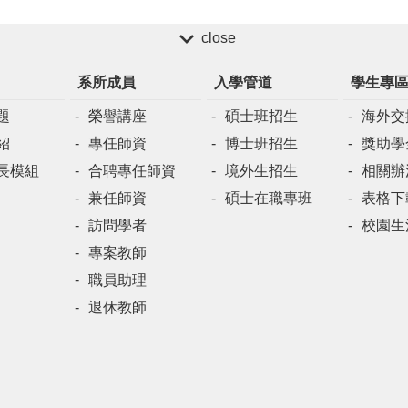
close
系所成員
入學管道
學生專
題
榮譽講座
碩士班招生
海外交
紹
專任師資
博士班招生
獎助學
長模組
合聘專任師資
境外生招生
相關辦
兼任師資
碩士在職專班
表格下
訪問學者
校園生
專案教師
職員助理
退休教師