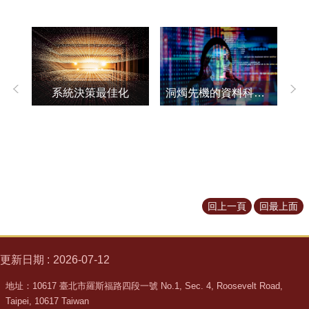
道
學
生
專
區
洞燭先機的資料科學研究
系統決策最佳化
公
告
與
訊
息
校
友
回上一頁
回最上面
會
捐
款
更新日期
2026-07-12
專
地址：10617 臺北市羅斯福路四段一號 No.1, Sec. 4, Roosevelt Road,
區
Taipei, 10617 Taiwan