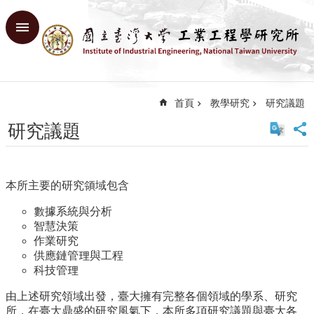
跳到主要內容區塊
進
階
搜
尋
首頁
教學研究
研究議題
回
首
研究議題
頁
臺
大
本所主要的研究領域包含
首
頁
數據系統與分析
網
智慧決策
站
作業研究
導
供應鏈管理與工程
覽
科技管理
English
由上述研究領域出發，臺大擁有完整各個領域的學系、研究
系
所，在臺大鼎盛的研究風氣下，本所多項研究議題與臺大各