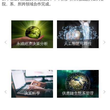
所
院、系、所跨領域合作完成。
簡
介
學
程
簡
介
永續經濟決策分析
人工智慧可釋性
教
學
研
究
系
所
成
員
決策科學
供應鏈生態系管理
營
入
學
管