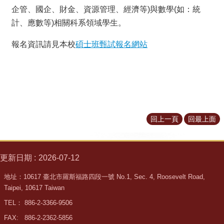
所
企管、國企、財金、資源管理、經濟等)與數學(如：統
簡
計、應數等)相關科系領域學生。
介
報名資訊請見本校
碩士班甄試報名網站
學
程
簡
介
教
學
研
回上一頁
回最上面
究
系
更新日期
2026-07-12
所
成
地址：10617 臺北市羅斯福路四段一號 No.1, Sec. 4, Roosevelt Road,
員
Taipei, 10617 Taiwan
入
TEL： 886-2-3366-9506
學
FAX: 886-2-2362-5856
管