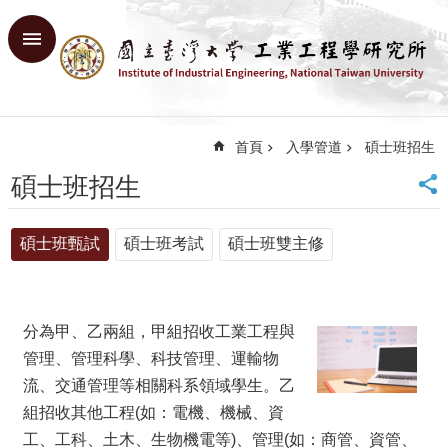
跳到主要內容區塊
進
階
搜
尋
首頁
入學管道
碩士班招生
回
首
碩士班招生
頁
臺
碩士班甄試
碩士班考試
碩士班雙主修
大
首
頁
網
分為甲、乙兩組，甲組招收工業工程與
站
導
管理、管理科學、科技管理、運輸物
覽
流、交通管理等相關科系領域學生。乙
English
組招收其他工程(如：電機、機械、資
工、工科、土木、生物機電等)、管理(如：商管、資管、
系