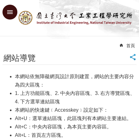
跳到主要內容區塊
進
階
搜
尋
首頁
回
首
網站導覽
頁
臺
大
本網站依無障礙網頁設計原則建置，網站的主要內容分
首
為四大區塊：
頁
1. 上方功能區塊、2. 中央內容區塊、3. 右方導覽區塊、
網
4. 下方選單連結區塊
站
本網站的快速鍵﹝Accesskey﹞設定如下：
導
覽
Alt+U：選單連結區塊，此區塊列有本網站主要連結。
English
Alt+C：中央內容區塊，為本頁主要內容區。
Alt+L：首頁左方區塊。
系