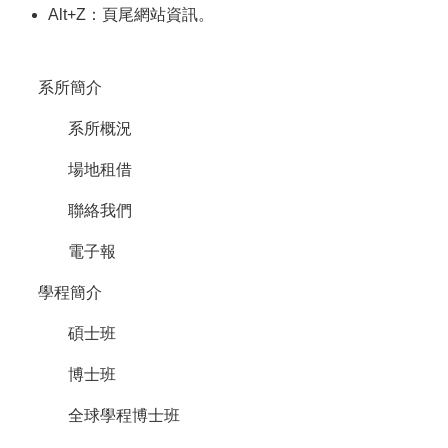
所
Alt+Z：頁尾網站資訊。
簡
介
系所簡介
學
程
系所概況
簡
介
場地租借
教
聯絡我們
學
研
電子報
究
學程簡介
系
所
碩士班
成
員
博士班
入
全球學程博士班
學
管