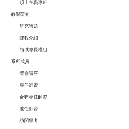
碩士在職專班
道
教學研究
學
生
研究議題
專
區
課程介紹
公
告
領域專長模組
與
系所成員
訊
息
榮譽講座
校
友
專任師資
會
合聘專任師資
捐
款
兼任師資
專
區
訪問學者