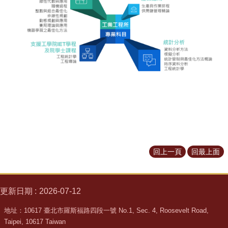
所
簡
介
學
程
簡
介
教
學
研
究
系
回上一頁
回最上面
所
成
員
更新日期
2026-07-12
入
地址：10617 臺北市羅斯福路四段一號 No.1, Sec. 4, Roosevelt Road,
學
Taipei, 10617 Taiwan
管