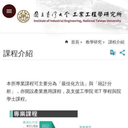
跳到主要內容區塊
進
階
搜
尋
首頁
教學研究
課程介紹
回
首
課程介紹
頁
臺
大
首
頁
本所專業課程可主要分為「最佳化方法」與「統計分
網
析」，亦開設產業應用課程，及支援工學院 IET 學程與院
站
學士課程。
導
覽
English
系