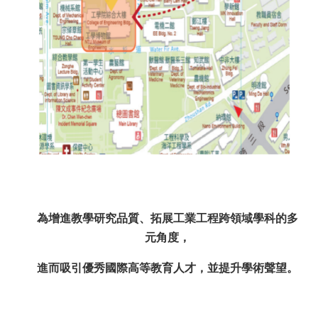
道
學
生
專
區
公
告
與
訊
息
校
友
為增進教學研究品質、拓展工業工程跨領域學科的多
會
元角度，
捐
款
進而吸引優秀國際高等教育人才，並提升學術聲望。
專
區