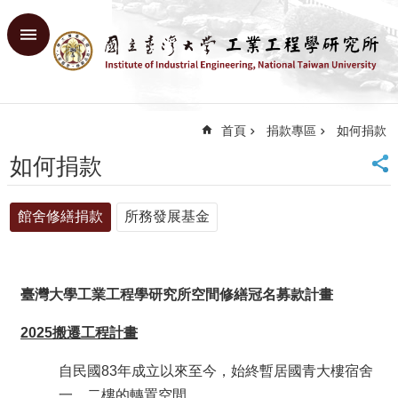
跳到主要內容區塊
進
階
搜
尋
首頁
捐款專區
如何捐款
回
首
如何捐款
頁
臺
館舍修繕捐款
所務發展基金
大
首
頁
網
臺灣大學工業工程學研究所空間修繕冠名募款計畫
站
導
2025
搬遷工程計畫
覽
English
自民國83年成立以來至今，始終暫居國青大樓宿舍
系
一、二樓的轉置空間。