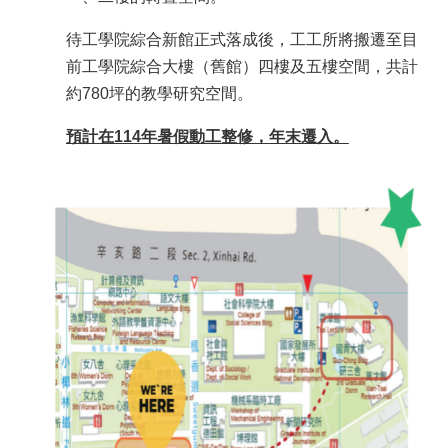
所
簡
待工學院綜合新館正式落成後，工工所將搬遷至目
介
前工學院綜合大樓（舊館）四樓及五樓空間，共計
約780坪的教學研究空間。
學
程
簡
預計在114
年暑假動工整修，年末遷入。
介
教
學
研
究
系
所
成
員
入
學
管